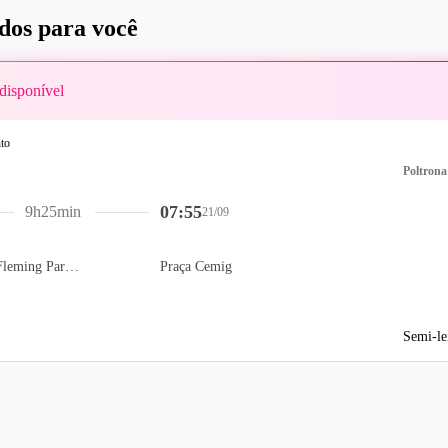
os para você
disponível
Poltrona
07:55
9h25min
21/09
Estacionamento Fleming Park (Indigo) - Flamengo
Praça Cemig
Semi-le