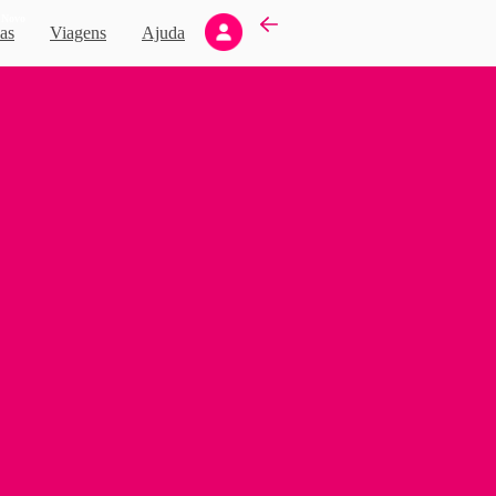
Novo
as
Viagens
Ajuda