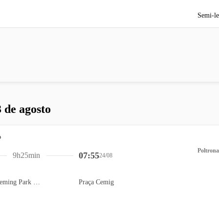
Semi-le
 de agosto
Poltrona
07:55
9h25min
24/08
Estacionamento Fleming Park (Indigo) - Flamengo
Praça Cemig