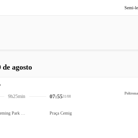
Semi-le
 de agosto
Poltrona
07:55
9h25min
31/08
Estacionamento Fleming Park (Indigo) - Flamengo
Praça Cemig