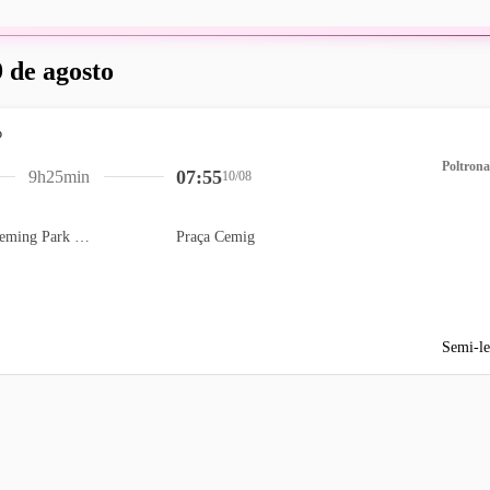
 de agosto
Poltrona
07:55
9h25min
10/08
Estacionamento Fleming Park (Indigo) - Flamengo
Praça Cemig
Semi-le