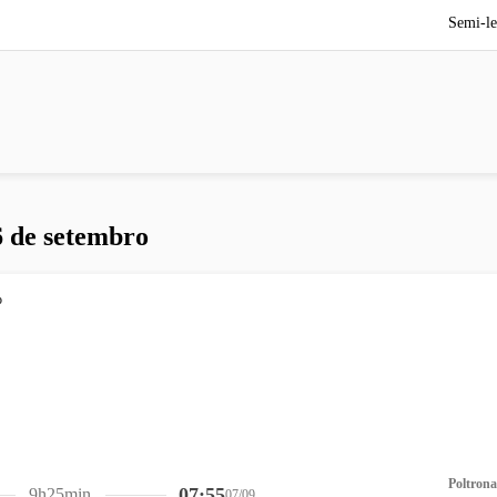
Semi-le
6 de setembro
Poltrona
07:55
9h25min
07/09