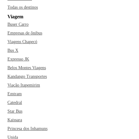
possível ver a imagem original de Nossa Senhora Aparecida
Todas os destinos
- , o Museu da Torre da Basílica, o Shopping dos Romeiros
Viagem
e o Morro do Presépio. Aparecida do Norte é a 2ª cidade
Buser Carro
mais visitada do Brasil, atrás apenas de São Paulo, capital
paulista. A cidade recebe cerca de 160 mil pessoas todos os
Empresas de ônibus
domingos.
Aparecida é alvo de inúmeros desafios e
Viagens Chapecó
promessas religiosas. Anualmente, no feriado de 12 de
Bus X
outubro, religiosos de todo o país participam de grupos e
Expresso JK
romarias para realizarem caminhadas até o município.
Belos Montes Viagens
Somente no ano de 2013, a cidade recebeu 13.960 grupos
Kandango Transportes
de romaria. Uma curiosidade sobre a cidade é que, após as
missas de fim de semana, o serviço de limpeza chega a
Viação Itapemirim
retirar até 10 toneladas de parafina que sobram das velas,
Emtram
utilizadas para os pedidos de milagres e agradecimentos dos
Catedral
fiéis.
Se você está planejando adquirir uma passagem e viajar
Star Bus
até a cidade da Padroeira, não deixe de inserir no seu roteiro
Kaissara
um passeio pelo bondinho, em que é possível ter uma vista
Princesa dos Inhamuns
incrível do Santuário, fazer uma caminhada pela Sala dos
Milagres, visitar o Museu de Cera e conhecer a Passarela da
Unida