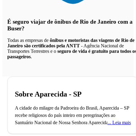
É seguro viajar de ônibus de Rio de Janeiro
com a
Buser?
Todas as empresas de
ônibus e motoristas das viagens de Rio de
Janeiro são certificados pela ANTT
- Agência Nacional de
Transportes Terrestres e o
seguro de vida é gratuito para todos o
passageiros
.
Sobre Aparecida - SP
A cidade do milagre da Padroeira do Brasil, Aparecida – SP
recebe religiosos do país inteiro em peregrinações ao
Santuário Nacional de Nossa Senhora Aparecida.
A cidade
Leia mais
de Aparecida está localizada no interior do Estado de São