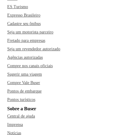
Fé. O passeio de barco no Porto Itaguaçu também chama a
ES Turismo
atenção, por levar os fiéis ao lugar exato onde apareceu a
Expresso Brasileiro
imagem da Santa. Dentre os restaurantes mais famosos da
Cadastre seu ônibus
cidade estão ainda o Augusto Pizzaria e Choperia, a Fátima
Seja um motorista parceiro
Lanches e o Restaurante D’ Sandra!
Fretado para empresas
Seja um revendedor autorizado
Agências autorizadas
Compre nos canais oficiais
Sugerir uma viagem
Compre Vale Buser
Pontos de embarque
Pontos turísticos
Sobre a Buser
Central de ajuda
Imprensa
Notícias