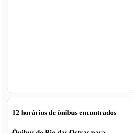
Guarapari - ES
12 horários
de ônibus encontrados
Ônibus de
Rio das Ostras
para