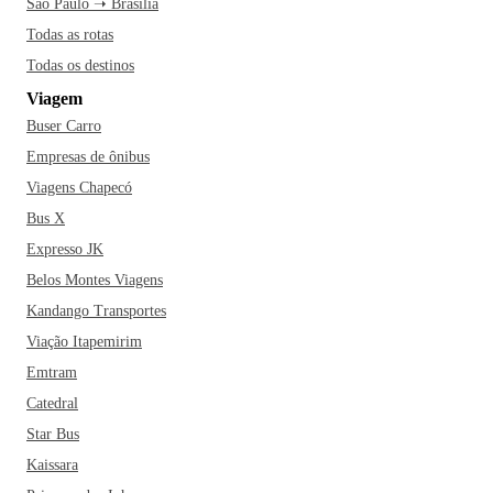
São Paulo ➝ Brasília
Todas as rotas
Todas os destinos
Viagem
Buser Carro
Empresas de ônibus
Viagens Chapecó
Bus X
Expresso JK
Belos Montes Viagens
Kandango Transportes
Viação Itapemirim
Emtram
Catedral
Star Bus
Kaissara