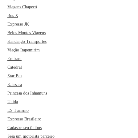
Viagens Chapecó
Bus X
Expresso JK
Belos Montes Viagens
Kandango Transportes
Viação Itapemirim
Emtram
Catedral
Star Bus
Kaissara
Princesa dos Inhamuns
Unida
ES Turismo
Expresso Brasileiro
Cadastre seu ônibus
Seja um motorista parceiro