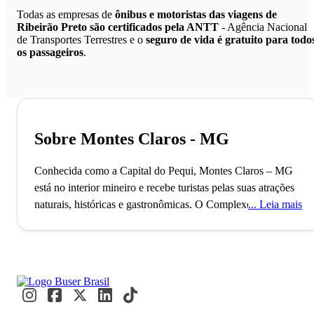
Todas as empresas de
ônibus e motoristas das viagens de
Ribeirão Preto são certificados pela ANTT
- Agência Nacional
de Transportes Terrestres e o
seguro de vida é gratuito para todo
os passageiros
.
Sobre Montes Claros - MG
Conhecida como a Capital do Pequi, Montes Claros – MG
está no interior mineiro e recebe turistas pelas suas atrações
naturais, históricas e gastronômicas.
O Complexo da Lapa
Leia mais
Grande, maior parque florestal urbano do Brasil, destaca
Montes Claros como um importante polo de preservação
ambiental. Conhecida como a Capital Nacional do Pequi, a
cidade combina tradição e natureza em um cenário único no
norte de Minas Gerais. Visitantes e moradores exploram
trilhas e saboreiam a culinária típica, como o arroz com