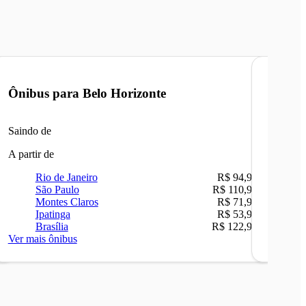
Ônibus para
Belo Horizonte
Ônibu
Saindo de
Saindo 
A partir de
A partir 
Rio de Janeiro
R$ 94,90
Ri
São Paulo
R$ 110,90
Be
Montes Claros
R$ 71,90
Sã
Ipatinga
R$ 53,90
Ip
Brasília
R$ 122,90
Ca
Ver mais ônibus
Ver mais