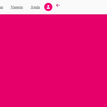
Novo
as
Viagens
Ajuda