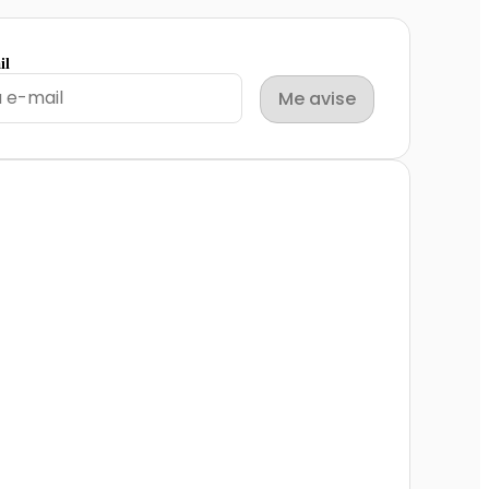
il
Me avise