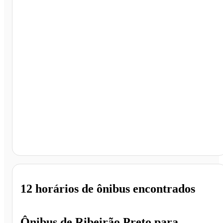
Americana - SP
12 horários
de ônibus encontrados
Ônibus de
Ribeirão Preto
para