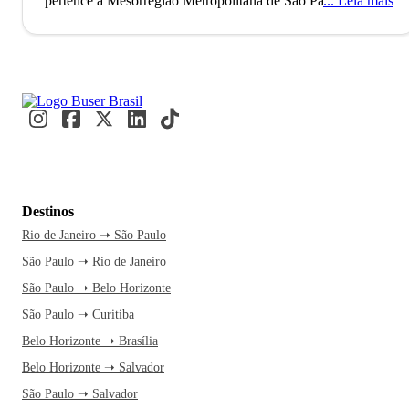
pertence à Mesorregião Metropolitana de São Paulo. O
Leia mais
município, que também faz parte da região não-oficial do
Grande ABC, foi fundado no ano de 1553 e é formado pela
sede e pelo distrito de Riacho Grande. São Bernardo do
Campo tem a sua economia fortemente influenciada pela
indústria automobilística (pois serve de sede para as
primeiras montadoras de veículos do Brasil), pelas indústrias
de tintas e pela maior planta industrial do mundo de
dentifrícios, a Colgate-Palmolive. São Bernardo do Campo
possui, inclusive, o 16º maior Produto Interno Bruto (PIB)
Destinos
entre as cidades brasileiras.
Rio de Janeiro ➝ São Paulo
São Paulo ➝ Rio de Janeiro
Embora não seja exatamente um destino turístico, São
Bernardo do Campo é uma pequena metrópole. Repleta de
São Paulo ➝ Belo Horizonte
prédios, centros comerciais e trânsito similar à grande São
São Paulo ➝ Curitiba
Paulo, o município conta com alguns pontos turísticos
Belo Horizonte ➝ Brasília
interessantes como, por exemplo, o Parque Rafael Lazzuri, o
Belo Horizonte ➝ Salvador
Parque Municipal Engenheiro Salvador Arena, a Cidade da
São Paulo ➝ Salvador
Criança, o Santuário Nacional de Umbanda e o Parque