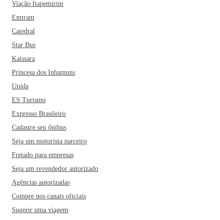
Viação Itapemirim
Por lá, é possível conferir experimentos, aprender de forma
Emtram
didática e lúdica sobre ciência e explorar bibliotecas
Catedral
multimídias e de quebra visita o Pinguinário da Sabina
Star Bus
Escola Parque do Conhecimento, um local com diversos
Kaissara
pinguins, idealizado em parceria com o Instituto Argonautas
Princesa dos Inhamuns
para Conservação Costeira e Marinha.
Unida
No interior do complexo educativo, há o Planetário
ES Turismo
Johannes Kepler, que é um verdadeiro convite para
Expresso Brasileiro
conhecer melhor a astronomia. O passeio conta com uma
Cadastre seu ônibus
projeção de céu estrelado com aproximadamente 7 mil
Seja um motorista parceiro
estrelas, uma projeção surpreendente e que encanta
Fretado para empresas
visitantes de todas as idades.
Seja um revendedor autorizado
Mas Santo André não para por aqui. Anote aí outros lugares
Agências autorizadas
incríveis que vale sua visita: Teatro Municipal Maestro
Compre nos canais oficiais
Flávio Florence; a Rua das Figueiras (conhecida pela vida
Sugerir uma viagem
noturna agitada de Santo André); Praça do Carmo e Parque