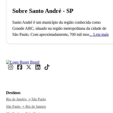
Sobre Santo André - SP
Santo André é um município da região conhecida como
Grande ABC, situado na região metropolitana da cidade de
São Paulo. Com aproximadamente
,
700 mil moradores
Leia mais
,
a
cidade ocupa papel importante na economia do estado de
São Paulo. Uma curiosidade é que Santo André já foi bairro
da cidade paulistana em tempos longínquos.
Um ponto importante sobre a história de Santo André que
vale a pena você saber é que a partir das segunda metade
dos anos 1980, a economia da região, que até então era
marcada pela indústria metalúrgica, com a presença de
grandes montadoras automobilísticas e empresas que
Destinos
atendiam toda essa cadeia de produção, passou a enfrentar
Rio de Janeiro ➝ São Paulo
uma realidade diferente. Com a "guerra fiscal", promovida
São Paulo ➝ Rio de Janeiro
principalmente por outras cidades do interior paulista na