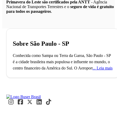
Primavera do Leste são certificados pela ANTT
- Agência
Nacional de Transportes Terrestres e o
seguro de vida é gratuito
para todos os passageiros
.
Sobre São Paulo - SP
Conhecida como Sampa ou Terra da Garoa, São Paulo - SP
é a cidade brasileira mais populosa e influente no mundo, o
centro financeiro da América do Sul.
O Aeroporto de
Leia mais
Guarulhos, o segundo maior do Brasil, conecta São Paulo
ao mundo, refletindo seu status como uma metrópole global
alfa. Com mais de 11 milhões de habitantes, a cidade é
reconhecida como a Capital Mundial da Gastronomia, onde
eventos internacionais como a Bienal de Arte e a São Paulo
Fashion Week acontecem. Paulistanos e visitantes se
misturam nos movimentados terminais e nas ruas vibrantes,