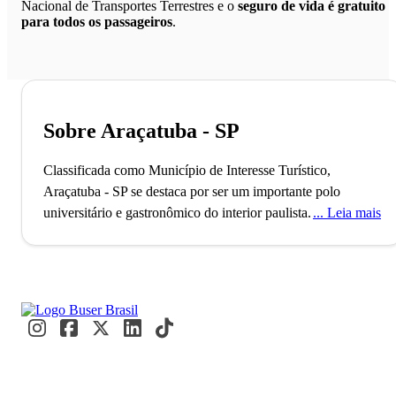
Nacional de Transportes Terrestres e o
seguro de vida é gratuito
para todos os passageiros
.
Sobre Araçatuba - SP
Classificada como Município de Interesse Turístico,
Araçatuba - SP se destaca por ser um importante polo
universitário e gastronômico do interior paulista.
Araçatuba,
Leia mais
com 100% do esgoto tratado antes de ser lançado nos cursos
de água, destaca-se como um exemplo de infraestrutura
ambiental no interior de São Paulo. Reconhecida como a
cidade do Boi Gordo, é um dos principais polos pecuaristas
do estado, atraindo eventos importantes e visitantes
interessados em sua rica cultura agropecuária. Estudantes e
turistas exploram o Museu Ferroviário e desfrutam das
paisagens do Parque da Fazenda, vivenciando a história e a