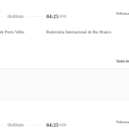
Poltrona
04:25
6h40min
10/08
de Porto Velho
Rodoviária Internacional de Rio Branco
Semi-le
Poltrona
04:25
6h40min
10/08