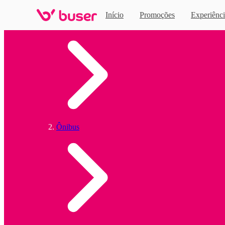
Início
Promoções
Experiênci
Home
Ônibus