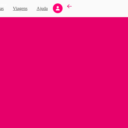
Novo
as
Viagens
Ajuda