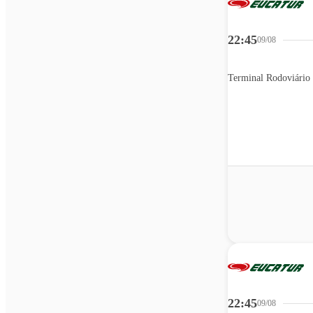
22:45
09/08
Terminal Rodoviário 
22:45
09/08