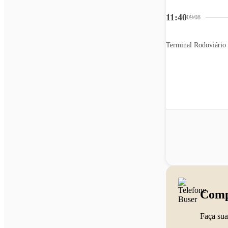
11:40
09/08
Comp
Faça sua