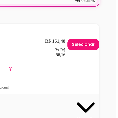
Ver detalhes
R$ 151,48
Selecionar
3x R$
56,16
cional