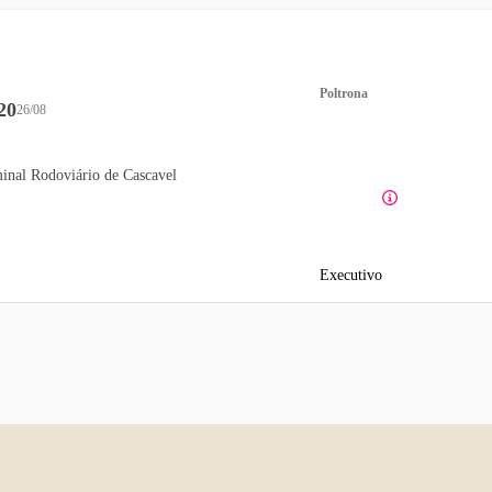
Poltrona
20
26/08
inal Rodoviário de Cascavel
Executivo