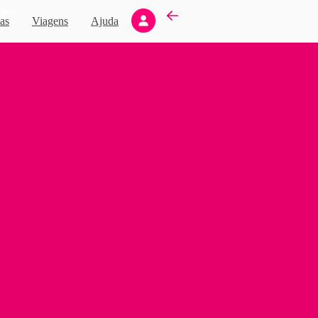
Novo
as
Viagens
Ajuda