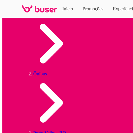
Início
Promoções
Experiênci
Home
Ônibus
Porto Velho - RO