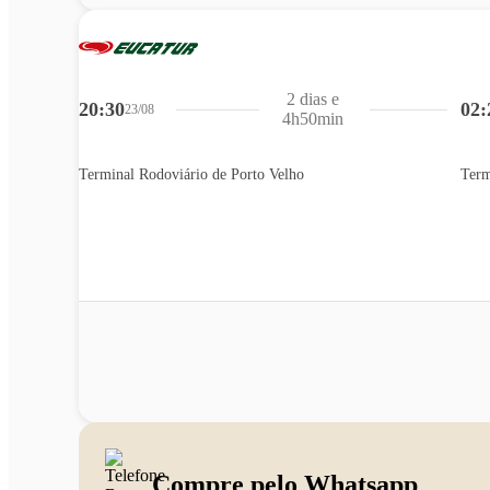
2 dias e
20:30
02:
23/08
4h50min
Terminal Rodoviário de Porto Velho
Term
Compre pelo Whatsapp