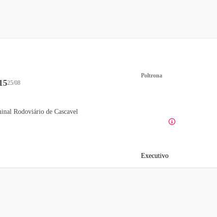
Poltrona
15
25/08
inal Rodoviário de Cascavel
Executivo