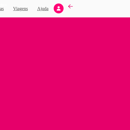
Novo
as
Viagens
Ajuda