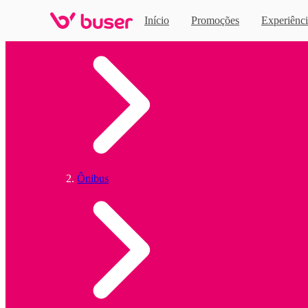
Início
Promoções
Experiênci
Home
Ônibus