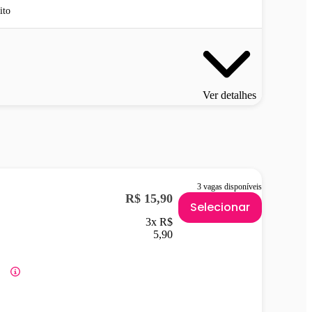
ito
Ver detalhes
3 vagas disponíveis
R$ 15,90
Selecionar
3x R$
5,90