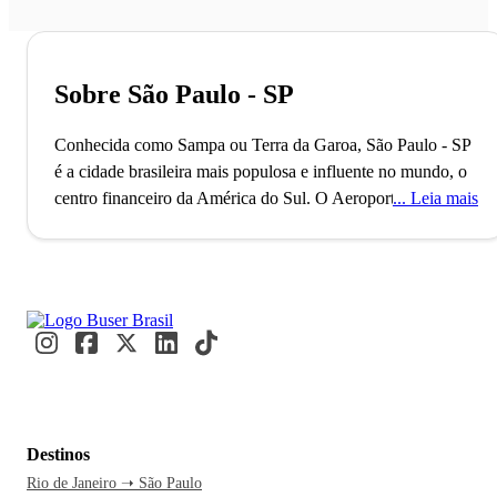
Sobre São Paulo - SP
Conhecida como Sampa ou Terra da Garoa, São Paulo - SP
é a cidade brasileira mais populosa e influente no mundo, o
centro financeiro da América do Sul.
O Aeroporto de
Leia mais
Guarulhos, o segundo maior do Brasil, conecta São Paulo
ao mundo, refletindo seu status como uma metrópole global
alfa. Com mais de 11 milhões de habitantes, a cidade é
reconhecida como a Capital Mundial da Gastronomia, onde
eventos internacionais como a Bienal de Arte e a São Paulo
Fashion Week acontecem. Paulistanos e visitantes se
misturam nos movimentados terminais e nas ruas vibrantes,
criando um fluxo constante de cultura e inovação.
A caminho
de São Paulo, você já se imagina explorando a Avenida
Destinos
Paulista e suas atrações culturais. A cidade nunca dorme, e
Rio de Janeiro ➝ São Paulo
essa energia contagiante é motivo mais do que suficiente