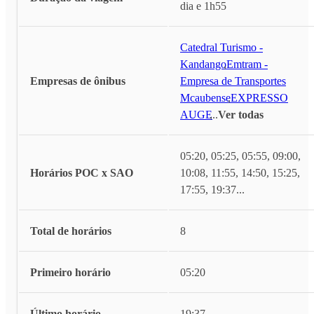
dia e 1h55
Catedral Turismo -
Kandango
,
Emtram -
Empresas de ônibus
Empresa de Transportes
Mcaubense
,
EXPRESSO
AUGE
,
...
Ver todas
05:20, 05:25, 05:55, 09:00,
Horários POC x SAO
10:08, 11:55, 14:50, 15:25,
17:55, 19:37
...
Total de horários
8
Primeiro horário
05:20
Último horário
19:37