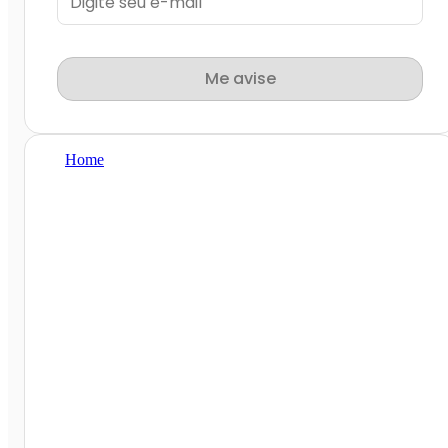
Me avise
Home