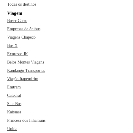
Todas os destinos
Viagem
Buser Carro
Empresas de ônibus
Viagens Chapecó
Bus X
Expresso JK
Belos Montes Viagens
Kandango Transportes
Viação Itapemirim
Emtram
Catedral
Star Bus
Kaissara
Princesa dos Inhamuns
Unida