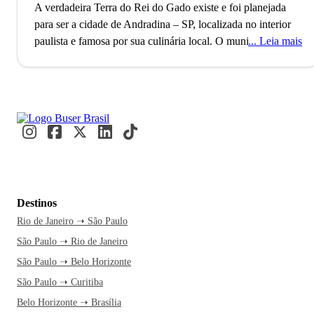
A verdadeira Terra do Rei do Gado existe e foi planejada
para ser a cidade de Andradina – SP, localizada no interior
paulista e famosa por sua culinária local.
O município de
Leia mais
Andradina está localizado no Estado de São Paulo, fundado
em 1932 pelo Rei do Gado - apelido do famoso fazendeiro
Antônio Joaquim de Moura Andrade. A cidade nasceu do
desejo de urbanizar a região, onde foram trazidas 6.000
famílias em seu início. Hoje, Andradina possui
aproximadamente 57 mil habitantes. Andradina é conhecida
carinhosamente como “A Terra do Rei do Gado”, em
homenagem ao querido fundador.
Um ponto muito
importante sobre Andradina é a sua cultura local, que tem
Destinos
como traço principal a culinária. E se eu te falar que eles têm
Rio de Janeiro ➝ São Paulo
uma Festa da Mandioca? Isso mesmo, o município prepara
São Paulo ➝ Rio de Janeiro
uma festividade dedicada à mandioca, alimento adorado
pelos andradinenses. Pode chamar de aipim, macaxeira, seja
São Paulo ➝ Belo Horizonte
lá o nome que preferir, essa tradição andradinense é feita
São Paulo ➝ Curitiba
para mostrar o que eles têm de mais especial. A culinária
Belo Horizonte ➝ Brasília
local conta também com as tradições japonesas e italianas