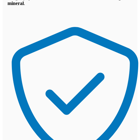
mineral
.