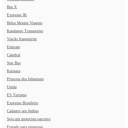
São Francisco de Assis, - cuja fachada foi esculpida pelo
Bus X
famoso artista Aleijadinho -, o Centro Histórico, a Ponte do
Expresso JK
Rosário e o Museu Ferroviário. Quem viaja para São João
Belos Montes Viagens
del-Rei também não pode deixar de experimentar as delícias
Kandango Transportes
da gastronomia mineira. Um dos restaurantes mais
recomendados pelos habitantes da cidade é o Villeiros,
Viação Itapemirim
famoso pelas suas diversas opções de porções, carnes e
Emtram
massas.
Mas se você está na vibe de explorar as belezas
Catedral
naturais da região, como uma boa cidade mineira, São João
Star Bus
del-Rei conta com belas cachoeiras e trilhas, fica a dica para
Kaissara
conhecer a Cachoeira do 14 e a Cachoeira Reserva Cala
Princesa dos Inhamuns
Boca.
Se você está planejando viajar para conhecer a cidade
nas suas próximas férias, não pode deixar de visitar também
Unida
a Rua das Casas Tortas, o Memorial Tancredo Neves, o
ES Turismo
Mercado Municipal e a Igreja de Nossa Senhora do Rosário.
Expresso Brasileiro
Dentre os restaurantes mais famosos da cidade estão ainda o
Cadastre seu ônibus
Dedo de Moça, o Restaurante Chafariz e o Monte Alverne!
Seja um motorista parceiro
Ah, não deixe também de visitar o Solar da Baronesa e o
Fretado para empresas
Solar dos Neves, casarões que se configuram como um dos