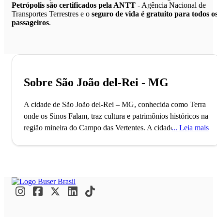
Petrópolis são certificados pela ANTT
- Agência Nacional de
Transportes Terrestres e o
seguro de vida é gratuito para todos o
passageiros
.
Sobre São João del-Rei - MG
A cidade de São João del-Rei – MG, conhecida como Terra
onde os Sinos Falam, traz cultura e patrimônios históricos na
região mineira do Campo das Vertentes.
A cidade de São
Leia mais
João del-Rei, localizada no estado de Minas Gerais, conta
com mais de 80 mil habitantes e faz parte da região do
Campo das Vertentes. O município, que é também
conhecido por ser uma cidade universitária, foi fundado no
ano de 1838 e sedia a Universidade Federal de São João
del-Rei e o Centro Universitário Presidente Tancredo Neves.
A cidade é famosa por ter sido o berço de nascimento de um