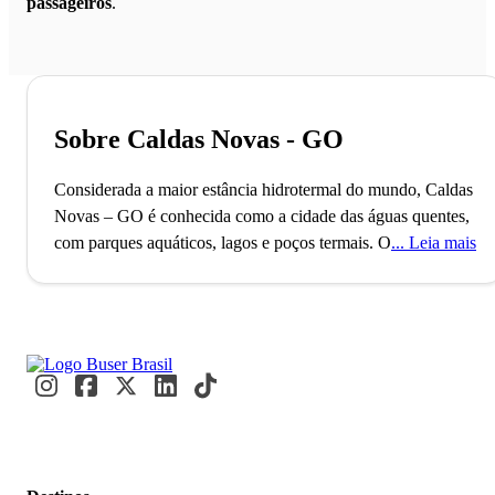
passageiros
.
Sobre Caldas Novas - GO
Considerada a maior estância hidrotermal do mundo, Caldas
Novas – GO é conhecida como a cidade das águas quentes,
com parques aquáticos, lagos e poços termais.
O município
Leia mais
de Caldas Novas está situado no Estado de Goiás.
Descoberta no ano de 1722, a cidade é considerada a maior
estância hidrotermal do mundo, se consagrando como um
dos melhores destinos nacionais para férias relaxantes. Com
população estimada de 96 mil habitantes, o carro chefe da
economia local é o turismo, fomentado pelas belas paisagens
da região. Ideal para férias em família, viagens em casal ou
até mesmo um "rolê" entre amigos, a Capital das Águas
Quentes não deixa a desejar em nenhuma das ocasiões.
Se