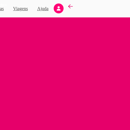
Novo
as
Viagens
Ajuda