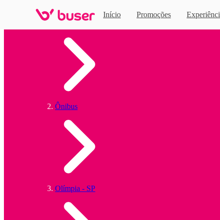
Início
Promoções
Experiênci
Home
Ônibus
Olímpia - SP