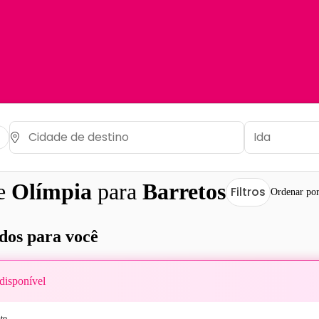
de
Olímpia
para
Barretos
Filtros
Ordenar po
os para você
disponível