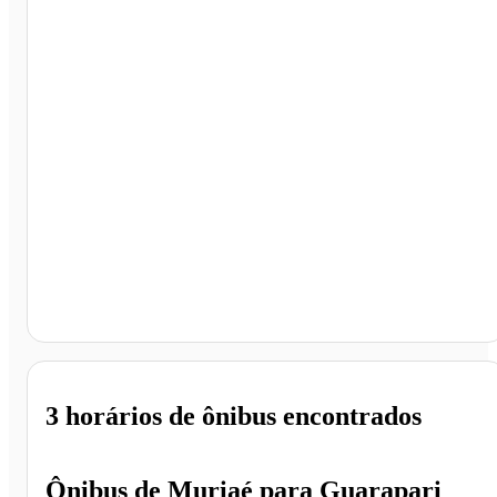
Guarapari - ES
3 horários
de ônibus encontrados
Ônibus de
Muriaé
para
Guarapari