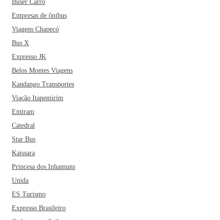
Buser Carro
reumatismo e é por isso que a cidade também é conhecida
como Cidade Saúde. A Praia de Areia Preta é muito
Empresas de ônibus
procurada, pelo maior acúmulo de areia monazítica.
Embora
Viagens Chapecó
a economia de Guarapari seja atualmente influenciada pelo
Bus X
turismo, algumas indústrias começaram a se instalar na
Expresso JK
cidade recentemente.
Se você está planejando adquirir uma
Belos Montes Viagens
passagem e conhecer esse paraíso que é Guarapari, não
Kandango Transportes
pode deixar de inserir no roteiro alguns lugares imperdíveis
para conhecer, como a Praia das Castanheiras, a Praia de
Viação Itapemirim
Peracanga, a Praia de Meaípe, a Praia dos Namorados e a
Emtram
Praia Enseada Azul. Quem viaja para Guarapari também
Catedral
não pode ir embora sem experimentar as delícias da culinária
Star Bus
capixaba. Dentre os restaurantes mais famosos da cidade
Kaissara
estão o Gaeta, o Cantinho da Curuca, o Dal Mare
Princesa dos Inhamuns
Restaurante e a Casa Marracini. E aí, já reservou a sua
passagem de ônibus para Guarapari?
Unida
ES Turismo
Expresso Brasileiro