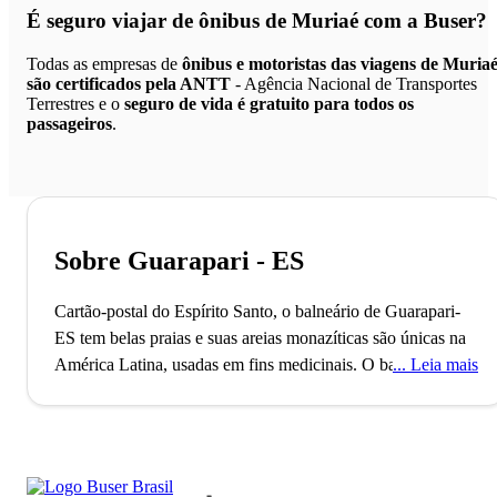
É seguro viajar de ônibus de Muriaé
com a Buser?
Todas as empresas de
ônibus e motoristas das viagens de Muria
são certificados pela ANTT
- Agência Nacional de Transportes
Terrestres e o
seguro de vida é gratuito para todos os
passageiros
.
Sobre Guarapari - ES
Cartão-postal do Espírito Santo, o balneário de Guarapari-
ES tem belas praias e suas areias monazíticas são únicas na
América Latina, usadas em fins medicinais.
O balneário de
Leia mais
Guarapari está situado no estado do Espírito Santo e conta
com pouco mais de 100 mil habitantes. O município, que
pertence à Região Metropolitana de Vitória, foi fundado no
ano de 1948 e está situado a 51 km da capital do Estado