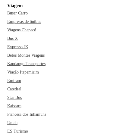
Municipal e contemple a natureza no seu ritmo. Quer uma
Viagem
dica? Curta os sabores do Bar do Fred. Prepara a mochila e
Buser Carro
vem logo para Governador Valadares!
Empresas de ônibus
Viagens Chapecó
Bus X
Expresso JK
Belos Montes Viagens
Kandango Transportes
Viação Itapemirim
Emtram
Catedral
Star Bus
Kaissara
Princesa dos Inhamuns
Unida
ES Turismo