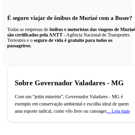
É seguro viajar de ônibus de Muriaé
com a Buser?
Todas as empresas de
ônibus e motoristas das viagens de Muria
são certificados pela ANTT
- Agência Nacional de Transportes
Terrestres e o
seguro de vida é gratuito para todos os
passageiros
.
Sobre Governador Valadares - MG
Com um “jeitin mineirin”, Governador Valadares - MG é
exemplo em conservação ambiental e escolha ideal de quem
ama esporte radical, como vôo livre ou canoagem.
Leia mais
O Pico
da Ibituruna, com sua imponente presença, é um dos
principais atrativos de Governador Valadares, atraindo
praticantes de voo livre de todo o mundo. Este destaque