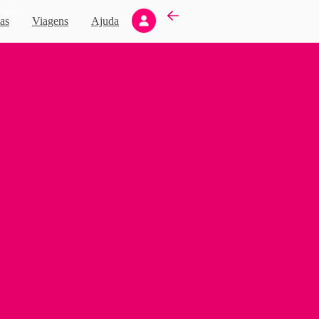
Novo
as
Viagens
Ajuda