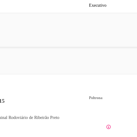
Executivo
Poltrona
15
inal Rodoviário de Ribeirão Preto