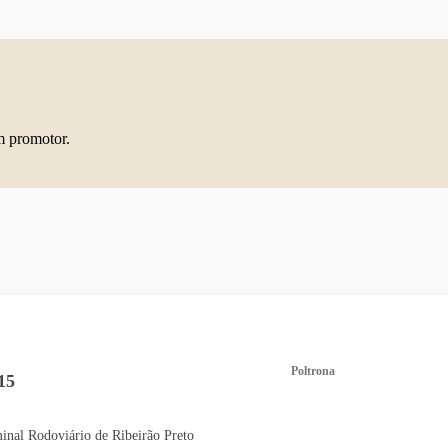
m promotor.
Poltrona
15
inal Rodoviário de Ribeirão Preto