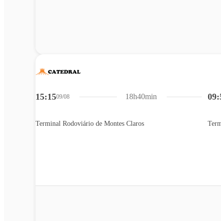
15:15
09:
18h40min
09/08
Terminal Rodoviário de Montes Claros
Term