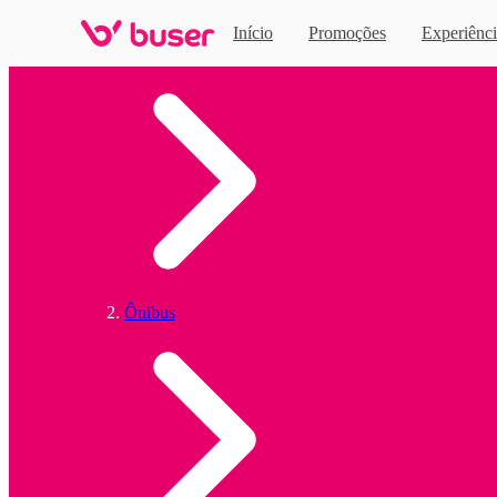
Início
Promoções
Experiênci
Home
Ônibus