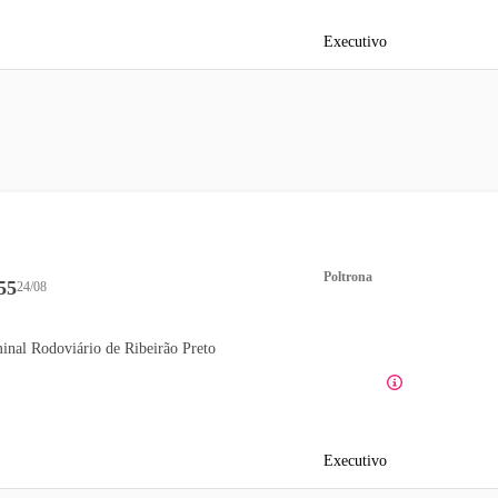
Executivo
Poltrona
55
24/08
inal Rodoviário de Ribeirão Preto
Executivo