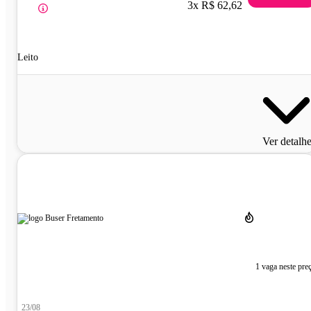
3x R$ 62,62
Leito
Ver detalh
1 vaga neste pre
23/08