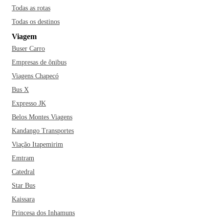
meio dessa área verde. Se você é fã de arquitetura, visite o
Todas as rotas
Palácio Rio Branco e fique de olho nos detalhes inspirados
Todas os destinos
nos palacetes parisienses. A cerveja artesanal da Choperia
Viagem
Pinguim é perfeita para complementar sua experiência, junto
Buser Carro
com o famoso chope de lá. Vá e curta tudo em Ribeirão
Preto!
Empresas de ônibus
Viagens Chapecó
Bus X
Expresso JK
Belos Montes Viagens
Kandango Transportes
Viação Itapemirim
Emtram
Catedral
Star Bus
Kaissara
Princesa dos Inhamuns