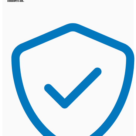
mineral
.