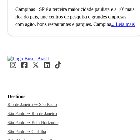
Campinas - SP é a terceira maior cidade paulista e a 10ª mais
rica do país, une centros de pesquisa e grandes empresas
com agito, bons restaurantes e parques.
Campinas,
Leia mais
responsável por cerca de 15% da produção científica
nacional, abriga universidades renomadas como a Unicamp.
Esse destaque coloca a cidade como o terceiro maior polo de
pesquisa e desenvolvimento do Brasil, atraindo grandes
empresas de tecnologia como IBM e Dell. Estudantes e
profissionais circulam diariamente entre laboratórios e
centros de inovação, impulsionando o avanço tecnológico.
A
viagem até Campinas é uma ótima oportunidade para
desfrutar de um passeio pela histórica Lagoa Taquaral. A
Destinos
passagem de ônibus pela Buser garante conforto e tempo
Rio de Janeiro ➝ São Paulo
livre para planejar cada detalhe. Com atendimento 24h e a
São Paulo ➝ Rio de Janeiro
facilidade de compra, você embarca com segurança e
tranquilidade. Ao chegar à rodoviária, a cidade já começa a
São Paulo ➝ Belo Horizonte
se revelar.
Alugue uma bike e pedale pela Lagoa do
São Paulo ➝ Curitiba
Taquaral, um lugar perfeito para relaxar e curtir a natureza.