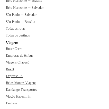
Belo Horizonte ➝ Brasília
Depois, pegue a Maria Fumaça e entre em um passeio
Belo Horizonte ➝ Salvador
histórico que te leva de volta ao tempo das novelas. À noite,
São Paulo ➝ Salvador
vá até o Cambuí e escolha um barzinho para começar a noite
com os amigos. Ficou animado? Então faça as malas e
São Paulo ➝ Brasília
venha curtir Campinas!
Todas as rotas
Todas os destinos
Viagem
Buser Carro
Empresas de ônibus
Viagens Chapecó
Bus X
Expresso JK
Belos Montes Viagens
Kandango Transportes
Viação Itapemirim
Emtram