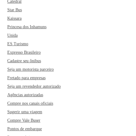
Catedral
Star Bus
Kaissara
Princesa dos Inhamuns
Unida
ES Turismo
Expresso Brasileiro
Cadastre seu ônibus
Seja um motorista parceiro
Fretado para empresas
Seja um revendedor autorizado
Agências autorizadas
Compre nos canais oficiais
Sugerir uma viagem
Compre Vale Buser
Pontos de embarque