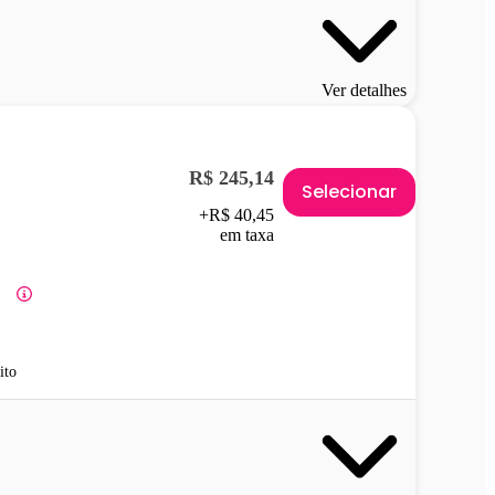
Ver detalhes
R$ 245,14
Selecionar
+R$ 40,45
em taxa
ito