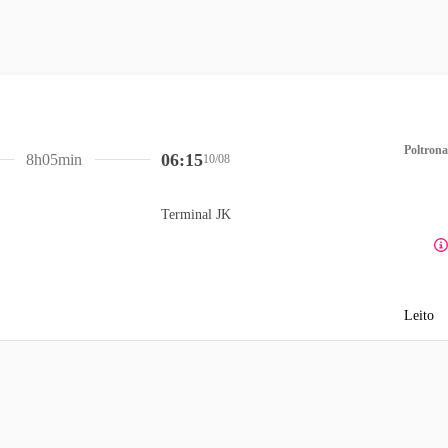
Poltrona
06:15
8h05min
10/08
Terminal JK
Leito