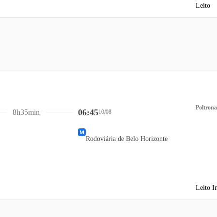
Leito
Poltrona
06:45
8h35min
10/08
Rodoviária de Belo Horizonte
Leito I