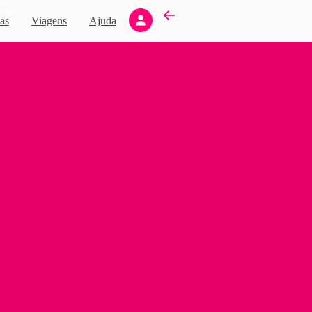
Novo
as
Viagens
Ajuda