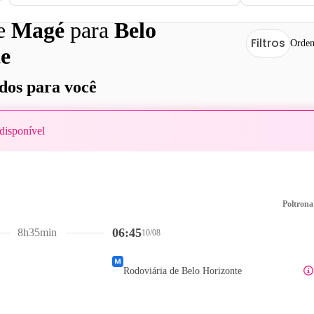
de
Magé
para
Belo
Filtros
Orden
e
os para você
disponível
Poltrona
06:45
8h35min
10/08
Rodoviária de Belo Horizonte