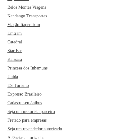
da Humanidade pela Unesco e tem muito a mostrar.
E quem
Belos Montes Viagens
pensa que Brasília vive apenas de prédios governamentais
Kandango Transportes
belíssimos, está errado. Por lá, é possível encontrar também
muitos parques e até fazer um passeio de barco pelo grande
Viação Itapemirim
e belo Lago Paranoá!
Emtram
Catedral
Star Bus
Kaissara
Princesa dos Inhamuns
Unida
ES Turismo
Expresso Brasileiro
Cadastre seu ônibus
Seja um motorista parceiro
Fretado para empresas
Seja um revendedor autorizado
Agências autorizadas