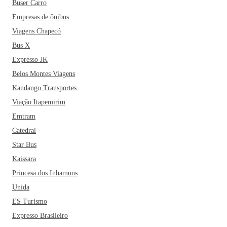
Buser Carro
são cercadas de vegetação nativa e poucos
empreendimentos, como a Praia do Matadeiro e a Praia da
Empresas de ônibus
Daniela, por exemplo. Parte desse cuidado com a natureza
Viagens Chapecó
tem uma explicação: Florianópolis conta com nove unidades
Bus X
de conservação que garantem acesso à água potável,
Expresso JK
equilíbrio dos ecossistemas e desenvolvimento econômico
Belos Montes Viagens
devido ao ecoturismo. Legal, né?
Em resumo, Floripa tem
Kandango Transportes
tudo o que o turista quer: uma boa dose de vida noturna,
lugares lindos e boa comida. Praias boas não faltam na Ilha e
Viação Itapemirim
algumas bem conhecidas, como Jurerê e Campeche, que
Emtram
aliam belezas naturais com muita badalação. Cada vez mais
Catedral
procurada pelos turistas brasileiros, Floripa se tornou um
Star Bus
grande point com baladas famosas.
Mas nem tudo é só
Kaissara
badalação na cidade, tem opções de lazer para todos os
Princesa dos Inhamuns
gostos. Conheça o Centro Histórico da cidade, que abriga o
Mercado Público - com os melhores restaurantes da cidade -
Unida
, a Casa da Alfândega - com o maior mercado de artesanato
ES Turismo
da Ilha - e os Vilarejos Açorianos, que são patrimônio
Expresso Brasileiro
histórico da Ilha. Você também pode fazer um passeio de