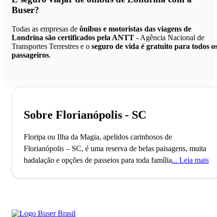
Buser?
Todas as empresas de
ônibus e motoristas das viagens de
Londrina são certificados pela ANTT
- Agência Nacional de
Transportes Terrestres e o
seguro de vida é gratuito para todos o
passageiros
.
Sobre Florianópolis - SC
Floripa ou Ilha da Magia, apelidos carinhosos de
Florianópolis – SC, é uma reserva de belas paisagens, muita
badalação e opções de passeios para toda família.
A cidade
Leia mais
de Florianópolis, conhecida como Floripa pelos mais
“chegados” ou Ilha da Magia pelos turistas, conta com mais
de 1 milhão de habitantes e é famosa por oferecer uma
elevada qualidade de vida aos seus habitantes. A cidade já