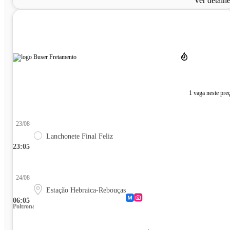
Ver detalh
1 vaga neste pre
23/08
Lanchonete Final Feliz
23:05
24/08
Estação Hebraica-Rebouças
06:05
Poltrona