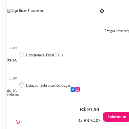
2 vagas neste pre
27/09
Lanchonete Final Feliz
23:05
28/09
Estação Hebraica-Rebouças
06:05
Poltrona
R$ 91,90
Selecionar
3x R$ 34,07