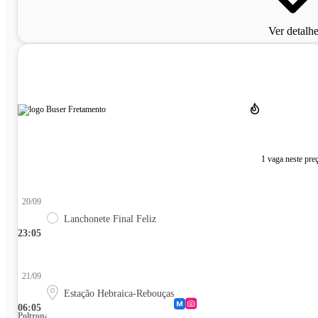
Ver detalh
1 vaga neste pre
20/09
Lanchonete Final Feliz
23:05
21/09
Estação Hebraica-Rebouças
06:05
Poltrona