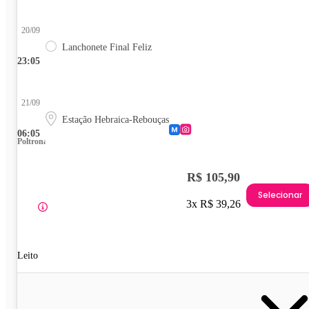
20/09
Lanchonete Final Feliz
23:05
21/09
Estação Hebraica-Rebouças
06:05
Poltrona
R$ 105,90
Selecionar
3x R$ 39,26
Leito