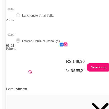
06/09
Lanchonete Final Feliz
23:05
07/09
Estação Hebraica-Rebouças
06:05
Poltrona
R$ 148,90
Selecionar
3x R$ 55,21
Leito Individual