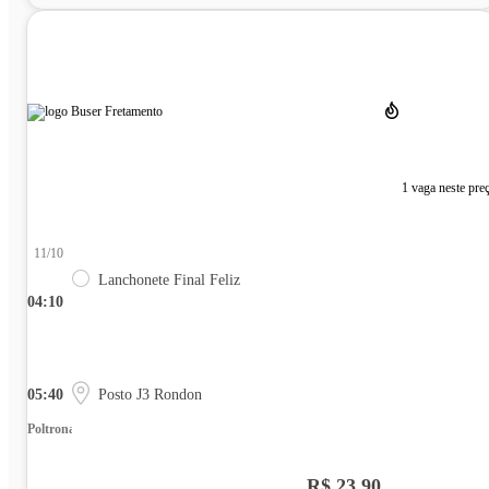
1 vaga neste pre
11/10
Lanchonete Final Feliz
04:10
05:40
Posto J3 Rondon
Poltrona
R$ 23,90