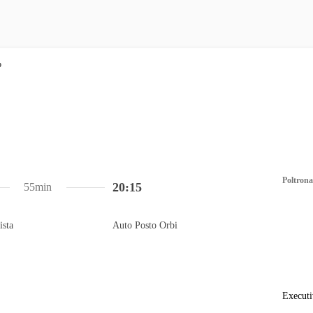
Poltrona
20:15
55min
ista
Auto Posto Orbi
Executi