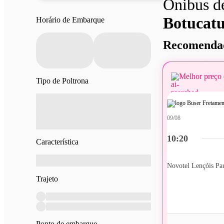
Ônibus 
Botucat
Horário de Embarque
Recomendad
Melhor preço 
Tipo de Poltrona
09/08
10:20
Característica
Novotel Lençóis Pau
Trajeto
Ponto de embarque