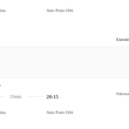
ista
Auto Posto Orbi
Executi
Poltrona
20:15
55min
ista
Auto Posto Orbi