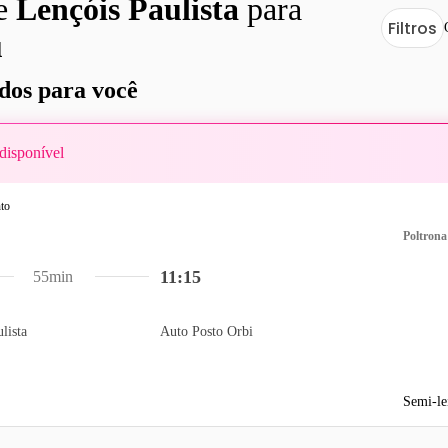
de
Lençóis Paulista
para
Filtros
u
os para você
disponível
Poltrona
11:15
55min
lista
Auto Posto Orbi
Semi-le