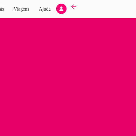
Novo
as
Viagens
Ajuda