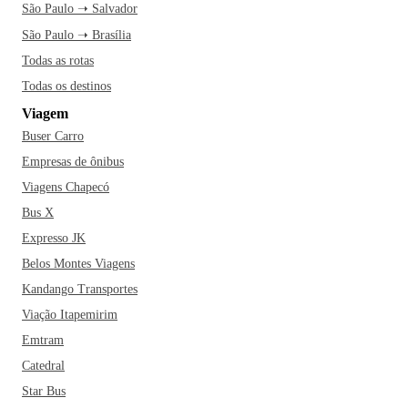
São Paulo ➝ Salvador
Cristo Redentor. Aproveite o samba autêntico nas favelas,
onde a música ganha vida e o ritmo não para. Está
São Paulo ➝ Brasília
esperando o quê? Vai logo conhecer o Rio!
Todas as rotas
Todas os destinos
Viagem
Buser Carro
Empresas de ônibus
Viagens Chapecó
Bus X
Expresso JK
Belos Montes Viagens
Kandango Transportes
Viação Itapemirim
Emtram
Catedral
Star Bus