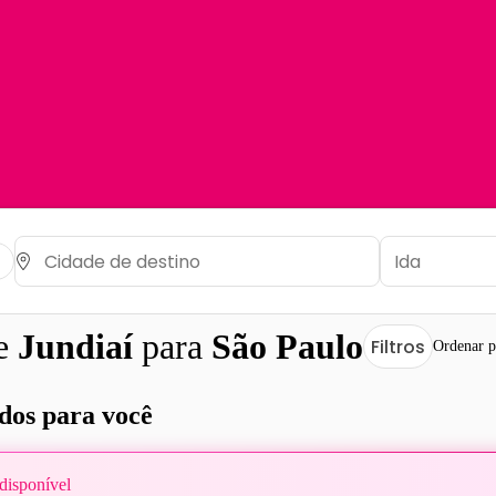
de
Jundiaí
para
São Paulo
Filtros
Ordenar p
os para você
disponível