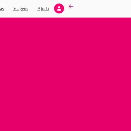
Novo
as
Viagens
Ajuda