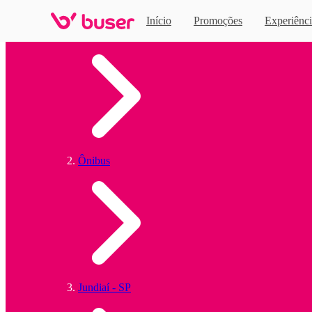
Início
Promoções
Experiênci
Home
Ônibus
Jundiaí - SP