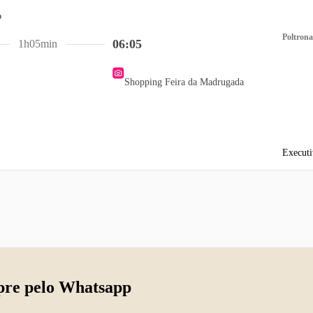
Poltrona
06:05
1h05min
Shopping Feira da Madrugada
Executi
re pelo Whatsapp