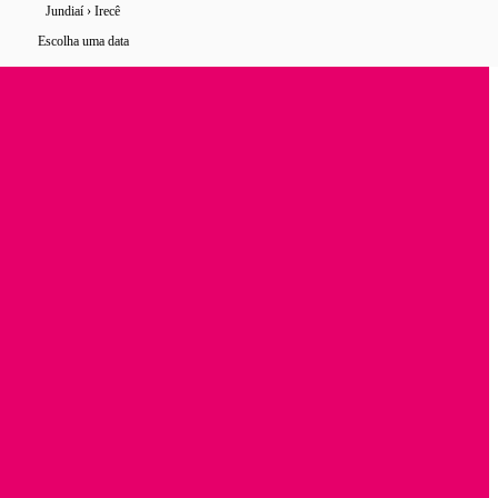
Jundiaí › Irecê
0 horários
de ônibus encontrados
Escolha uma data