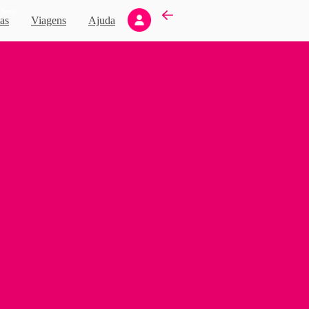
Novo
as
Viagens
Ajuda