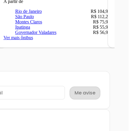
A partir de
A partir 
Rio de Janeiro
R$ 104,90
Ri
São Paulo
R$ 112,26
Be
Montes Claros
R$ 75,90
Sã
Ipatinga
R$ 55,90
Ca
Governador Valadares
R$ 56,90
Ip
Ver mais ônibus
Ver mais
Me avise