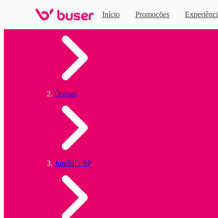
Início
Promoções
Experiênci
Home
Ônibus
Jundiaí - SP