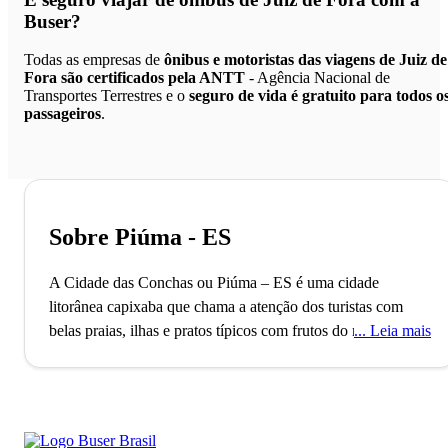
Buser?
Todas as empresas de
ônibus e motoristas das viagens de Juiz de
Fora são certificados pela ANTT
- Agência Nacional de
Transportes Terrestres e o
seguro de vida é gratuito para todos o
passageiros
.
Sobre Piúma - ES
A Cidade das Conchas ou Piúma – ES é uma cidade
litorânea capixaba que chama a atenção dos turistas com
belas praias, ilhas e pratos típicos com frutos do mar.
Leia mais
Localizada no Estado do Espírito Santo, a cidade litorânea
de Piúma foi fundada em 1883 em uma área que
anteriormente era povoada pelos índios Goitacazes. Seu
apelido é “Cidade das Conchas”, por causa do artesanato