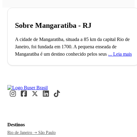
Sobre Mangaratiba - RJ
A cidade de Mangaratiba, situada a 85 km da capital Rio de
Janeiro, foi fundada em 1700. A pequena enseada de
Mangaratiba é um destino conhecido pelos seus atrativos
Leia mais
turísticos, e sua economia está sustentada atualmente na
construção civil, exportação de minérios e, claro, nas
atividades ligadas ao turismo.
"Mangá", como é carinhosamente chamada, foi uma cidade
muito importante no Brasil do século XIX. Era onde ficava
um dos mais movimentados portos por onde escoavam a
produção de café e também onde ocorria tráfico de escravos.
O Brasil colonial ainda se faz presente em Mangaratiba, em
Destinos
prédios históricos, construções abandonadas, que recontam a
Rio de Janeiro ➝ São Paulo
história de quem somos.