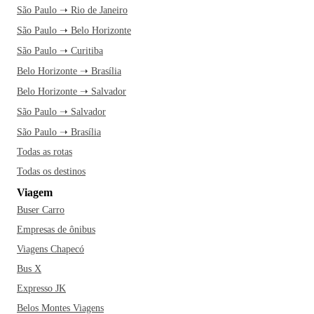
São Paulo ➝ Rio de Janeiro
Com a Estrada de Ferro Central do Brasil, em 1914, o
São Paulo ➝ Belo Horizonte
progresso começa a despontar na cidade. Algumas décadas
São Paulo ➝ Curitiba
depois, a cidade deu um salto considerável na economia
Belo Horizonte ➝ Brasília
graças à construção da rodovia Rio-Santos (BR-101).
Belo Horizonte ➝ Salvador
Assim, Mangaratiba iniciou uma nova era com o avanço do
São Paulo ➝ Salvador
turismo, impulsionada pelos seus diversos atrativos naturais.
São Paulo ➝ Brasília
Mangaratiba é a porta de entrada da Costa Verde, na
Todas as rotas
privilegiada região da Baía de Sepetiba. Na cidade, há ilhas
Todas os destinos
paradisíacas, praias com águas cristalinas, cachoeiras e
Viagem
muitos outros atrativos naturais. Ah, além disso, "Mangá" é
Buser Carro
um dos principais acessos à paradisíaca Ilha Grande, por
meio do cais do centro de Mangaratiba e de Conceição de
Empresas de ônibus
Jacareí.
Viagens Chapecó
Bus X
A cidade divide-se em 6 distritos, cada um com suas belezas,
Expresso JK
infraestrutura e patrimônios históricos. O principal distrito
Belos Montes Viagens