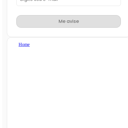
Me avise
Home