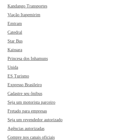
leva o nome da cidade, Mangaratiba, e é onde fica a sede
Kandango Transportes
administrativa do município. O centro histórico preserva
prédios do Brasil Colônia, um autêntico roteiro pela história
Viação Itapemirim
do país. Há marcos naturais, casarões e muitas praias para se
Emtram
divertir. É neste distrito que estão as localidades do Sahy,
Catedral
Ibicuí, Apara, Praia Brava e outros destinos famosos da
Star Bus
região.
Kaissara
Princesa dos Inhamuns
Na região conhecida como Praia do Saco é onde estão as
Ruínas do Povoado do Saco de Mangaratiba, onde foi o
Unida
antigo povoado da cidade e porto de escoamento do café
ES Turismo
oriundo de São João Marcos e Baixo Paraíba. As ruínas do
Expresso Brasileiro
antigo assentamento são o portão de entrada da Estrada
Cadastre seu ônibus
Imperial, que foi a primeira estrada de rodagem do país.
Seja um motorista parceiro
Quem estiver passando pela cidade também pode conhecer a
Fretado para empresas
região do Vale do Saí (Sahy) para conhecer as Ruínas do
Saí, onde estudiosos acreditam que ficava um dos portos de
Seja um revendedor autorizado
chegada de escravos, que abasteciam todo o estado do Rio
Agências autorizadas
de Janeiro.
Compre nos canais oficiais