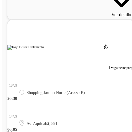
Ver detalh
1 vaga neste pre
13/09
Shopping Jardim Norte (Acesso B)
20:30
14/09
Av. Aquidabã, 591
06:05