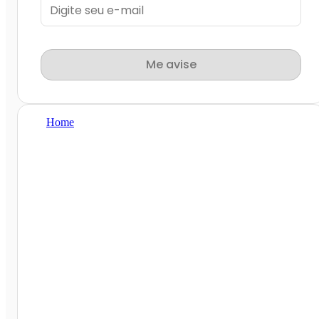
Me avise
Home