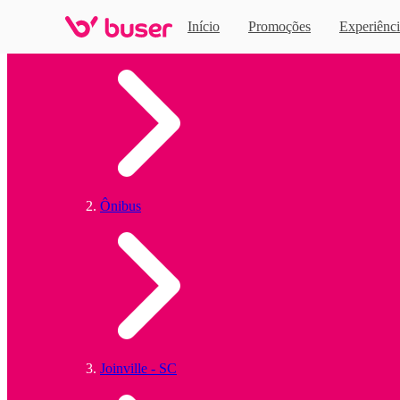
Início
Promoções
Experiênci
Home
Ônibus
Joinville - SC