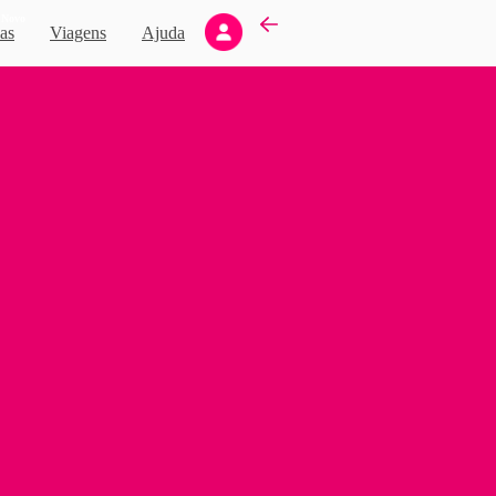
Novo
as
Viagens
Ajuda