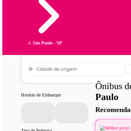
São Paulo - SP
Ônibus 
Paulo
Horário de Embarque
Recomendad
Melhor preço 
Tipo de Poltrona