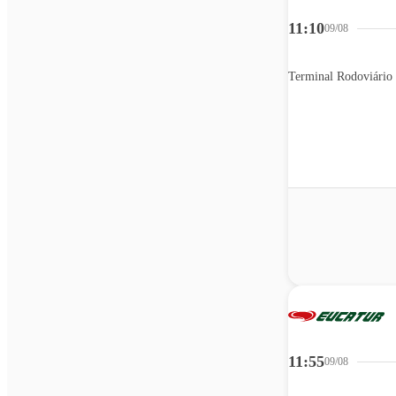
11:10
09/08
Terminal Rodoviário 
11:55
09/08