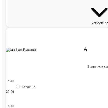
Ver detalh
2 vagas neste pre
23/08
Expoville
20:00
24/08