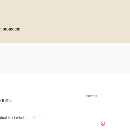
m promotor.
Poltrona
20
18/08
inal Rodoviário de Goiânia