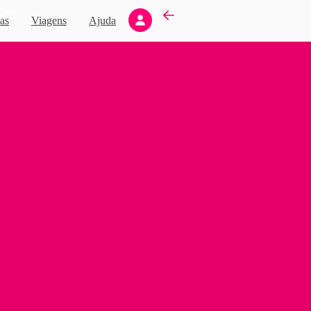
Novo
as
Viagens
Ajuda