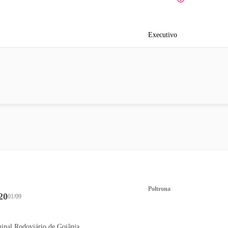
Executivo
Poltrona
20
01/09
inal Rodoviário de Goiânia