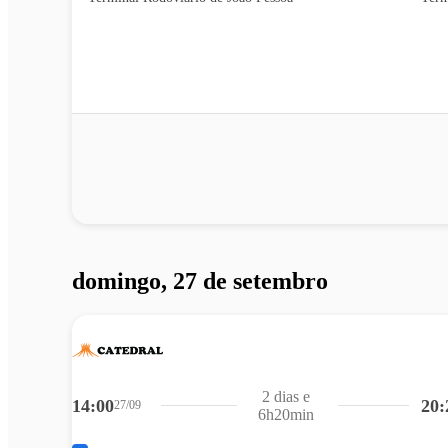
domingo, 27 de setembro
2 dias e
14:00
20:
27/09
6h20min