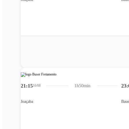
21:15
23:
1h50min
16/08
Joaçaba
Baue