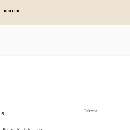
m promotor.
Poltrona
05
r Postos - Maria Winckler