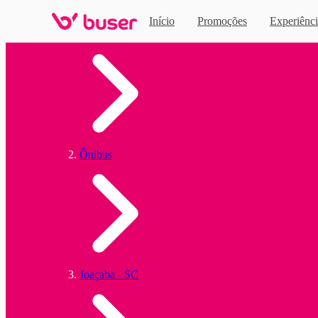
Início
Promoções
Experiênci
Home
Ônibus
Joaçaba - SC