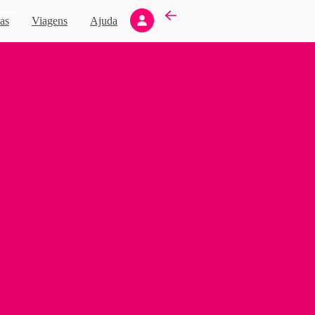
Novo
as
Viagens
Ajuda