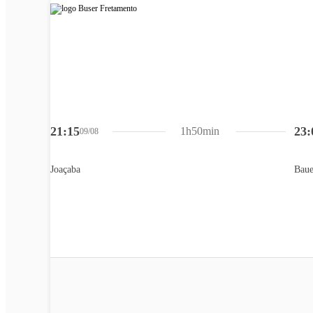
21:15
23:
1h50min
09/08
Joaçaba
Baue