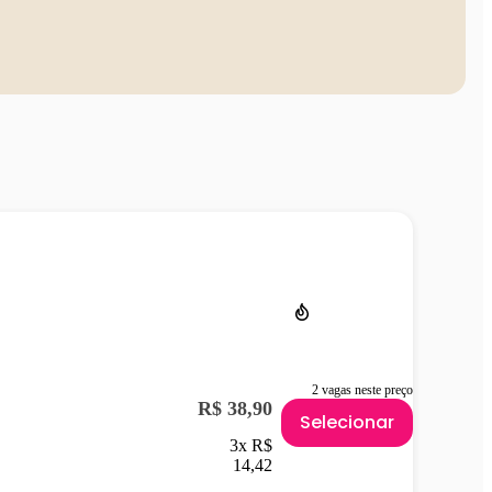
2 vagas neste preço
R$ 38,90
Selecionar
3x R$
14,42