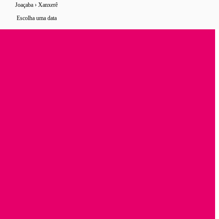
Joaçaba › Xanxerê
4 horários
de ônibus encontrados
Escolha uma data