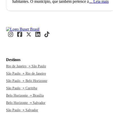
habitantes. O município, que também pertence à
Leia mais
Mesorregião Serrana, foi fundado no ano de 1881 e é o 40º
mais populoso do estado catarinense. Campos Novos conta
também com a própria usina hidrelétrica, a Usina
Hidrelétrica de Campos Novos, que foi construída no ano de
2006 e é responsável por gerar energia para um quarto de
Santa Catarina.
Campos Novos é um destino turístico sossegado e ideal para
quem busca conforto e economia nas férias. A cidade conta
Destinos
com várias opções para lazer como, por exemplo, o Parque
Rio de Janeiro ➝ São Paulo
Estadual Rio Canoas e o Museu Municipal Campos Novos.
São Paulo ➝ Rio de Janeiro
É possível encontrar em Campos Novos, também,
hospedagens confortáveis, com café da manhã e bom custo-
São Paulo ➝ Belo Horizonte
benefício. O município catarinense tem a sua economia
São Paulo ➝ Curitiba
fortemente influenciada pelos setores da agricultura, do
Belo Horizonte ➝ Brasília
comércio e da indústria.
Belo Horizonte ➝ Salvador
São Paulo ➝ Salvador
Dentre os eventos realizados pela cidade de Campos Novos