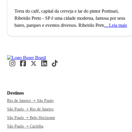
Terra do café, capital da cerveja e lar do pintor Portinari,
Ribeirão Preto - SP é uma cidade moderna, famosa por seus
bares, parques e eventos diversos.
Ribeirão Preto, fundada
Leia mais
em 1856, é reconhecida como a capital da cerveja no Brasil,
graças à sua rica tradição cervejeira que inclui marcas
renomadas como Colorado e Pinguim. Este título reflete a
transformação de uma cidade outrora famosa pelo café em
um polo de inovação e tecnologia, com o 21º maior PIB do
país. Todos os anos, milhares de visitantes e estudantes
movimentam a cidade, atraídos por eventos como o
Agrishow e pela prestigiada Faculdade de Medicina da
USP.
A Choperia Pinguim é uma parada obrigatória para
Destinos
quem chega a Ribeirão Preto, famosa por suas cervejas
Rio de Janeiro ➝ São Paulo
artesanais. A viagem é mais do que um simples
São Paulo ➝ Rio de Janeiro
deslocamento; é a chance de explorar uma cidade cheia de
histórias. Com uma passagem de ônibus pela Buser, você
São Paulo ➝ Belo Horizonte
relaxa enquanto aproveita o tempo livre sem se preocupar
São Paulo ➝ Curitiba
com a estrada. O atendimento está sempre pronto para