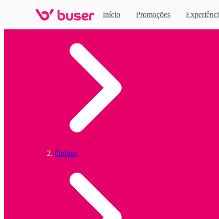
Início
Promoções
Experiênci
Home
Ônibus