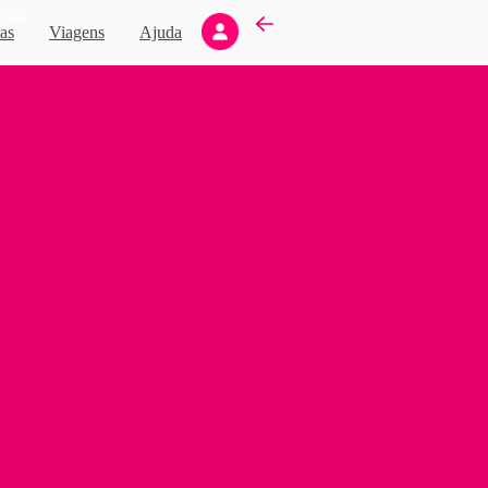
Novo
as
Viagens
Ajuda