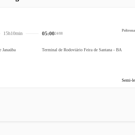
Poltrona
05:00
15h10min
24/08
e Janaúba
Terminal de Rodoviário Feira de Santana - BA
Semi-le