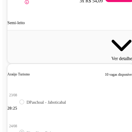
3x R$ 54,09
Semi-leito
Ver detalh
Araújo Turismo
10 vagas disponíve
23/08
DPaschoal - Jaboticabal
20:25
24/08