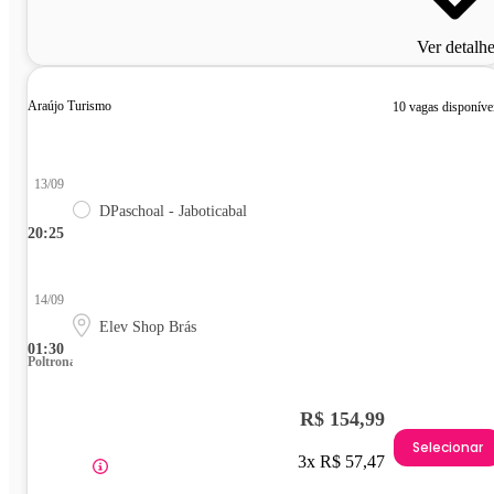
Ver detalh
Araújo Turismo
10 vagas disponíve
13/09
DPaschoal - Jaboticabal
20:25
14/09
Elev Shop Brás
01:30
Poltrona
R$ 154,99
Selecionar
3x R$ 57,47