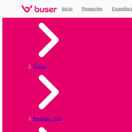
Início
Promoções
Experiênci
Home
Ônibus
Itumbiara - GO