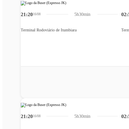
21:20
02:
5h30min
16/08
Terminal Rodoviário de Itumbiara
Term
21:20
02:
5h30min
16/08