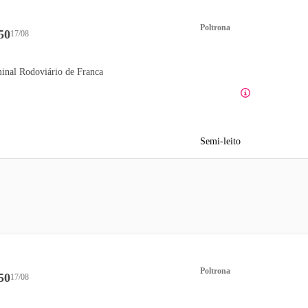
Poltrona
50
17/08
inal Rodoviário de Franca
Semi-leito
Poltrona
50
17/08