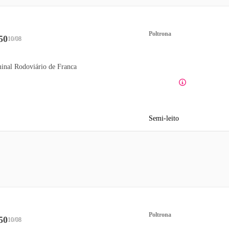
Poltrona
50
10/08
inal Rodoviário de Franca
Semi-leito
Poltrona
50
10/08