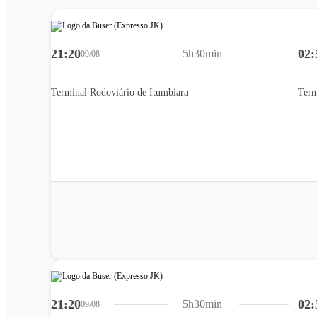
21:20
02:
5h30min
09/08
Terminal Rodoviário de Itumbiara
Term
21:20
02:
5h30min
09/08