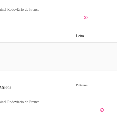
inal Rodoviário de Franca
Leito
Poltrona
50
10/08
inal Rodoviário de Franca