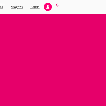
Novo
as
Viagens
Ajuda