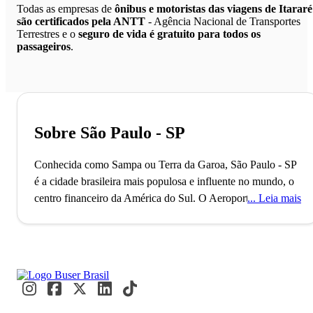
Todas as empresas de
ônibus e motoristas das viagens de Itararé
são certificados pela ANTT
- Agência Nacional de Transportes
Terrestres e o
seguro de vida é gratuito para todos os
passageiros
.
Sobre São Paulo - SP
Conhecida como Sampa ou Terra da Garoa, São Paulo - SP
é a cidade brasileira mais populosa e influente no mundo, o
centro financeiro da América do Sul.
O Aeroporto de
Leia mais
Guarulhos, o segundo maior do Brasil, conecta São Paulo
ao mundo, refletindo seu status como uma metrópole global
alfa. Com mais de 11 milhões de habitantes, a cidade é
reconhecida como a Capital Mundial da Gastronomia, onde
eventos internacionais como a Bienal de Arte e a São Paulo
Fashion Week acontecem. Paulistanos e visitantes se